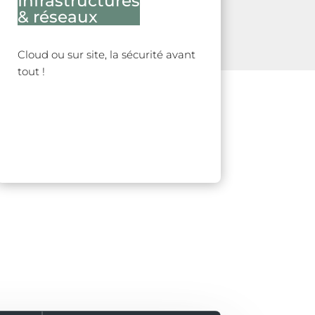
Infrastructures
& réseaux
AITEC Service vous accompagne
en amont du déploiement de
Cloud ou sur site, la sécurité avant
Microsoft 365 en effectuant un
tout !
audit de sécurité qui s’étend à
l’ensemble de votre infrastructure
réseau, de vos logiciels, votre
matériel et vos terminaux mobiles.