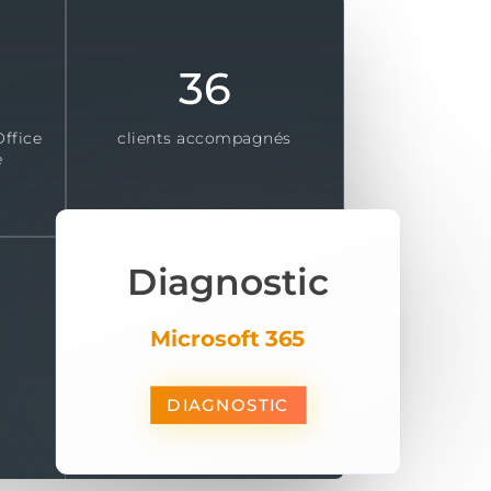
36
Office
clients accompagnés
e
Diagnostic
Microsoft 365
DIAGNOSTIC