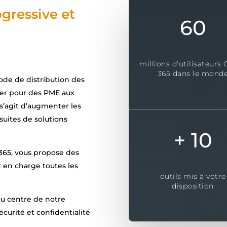
gressive et
60
millions d'utilisateurs 
365 dans le mond
ode de distribution des
érer pour des PME aux
 s’agit d’augmenter les
suites de solutions
10
 365, vous propose des
 en charge toutes les
outils mis à votre
disposition
 au centre de notre
urité et confidentialité